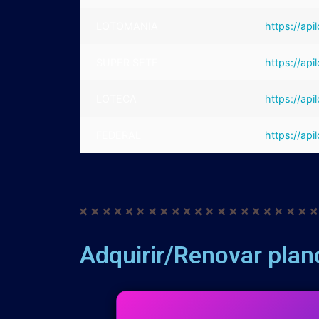
LOTOMANIA
https://ap
SUPER SETE
https://ap
LOTECA
https://ap
FEDERAL
https://ap
Adquirir/Renovar plan