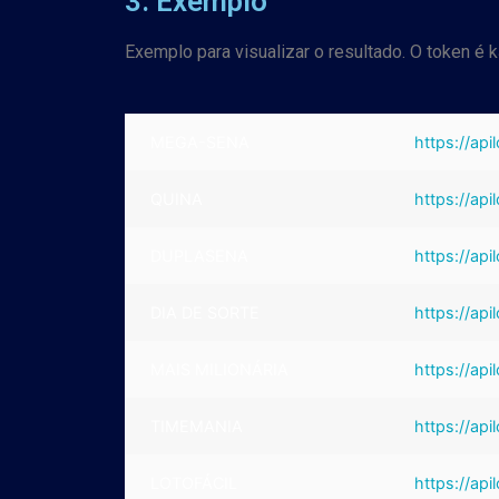
3. Exemplo
Exemplo para visualizar o resultado. O token é
MEGA-SENA
https://ap
QUINA
https://ap
DUPLASENA
https://ap
DIA DE SORTE
https://ap
MAIS MILIONÁRIA
https://ap
TIMEMANIA
https://ap
LOTOFÁCIL
https://api