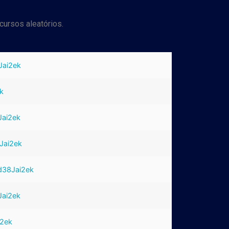
cursos aleatórios.
Jai2ek
ek
Jai2ek
8Jai2ek
jd38Jai2ek
Jai2ek
i2ek