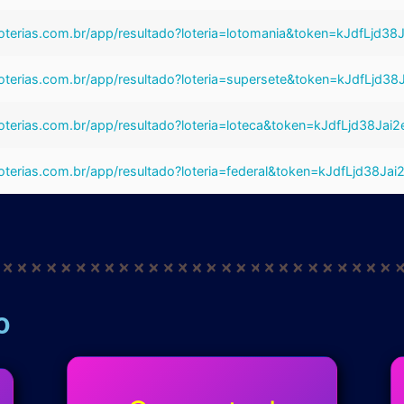
iloterias.com.br/app/resultado?loteria=lotomania&token=kJdfLjd38
iloterias.com.br/app/resultado?loteria=supersete&token=kJdfLjd38
iloterias.com.br/app/resultado?loteria=loteca&token=kJdfLjd38Jai2
iloterias.com.br/app/resultado?loteria=federal&token=kJdfLjd38Jai
o