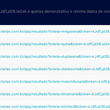
 kJdfLjd38Jai2ek é apenas demonstrativo e retorna dados de con
iloterias.com.br/app/resultado?loteria=megasena&token=kJdfLjd38
iloterias.com.br/app/resultado?loteria=quina&token=kJdfLjd38Jai2
iloterias.com.br/app/resultado?loteria=duplasena&token=kJdfLjd38
iloterias.com.br/app/resultado?loteria=diadesorte&token=kJdfLjd3
iloterias.com.br/app/resultado?loteria=maismilionaria&token=kJdfL
iloterias.com.br/app/resultado?loteria=timemania&token=kJdfLjd38
loterias.com.br/app/resultado?loteria=lotofacil&token=kJdfLjd38Ja