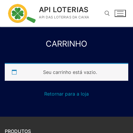
Pular
API LOTERIAS
para
API DAS LOTERIAS DA CAIXA
o
conteúdo
Pesquisar por:
CARRINHO
Seu carrinho está vazio.
Retornar para a loja
PRODUTOS