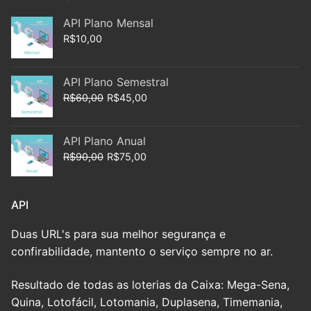
API Plano Mensal
R$
10,00
API Plano Semestral
Original
Current
R$
60,00
R$
45,00
price
price
was:
is:
API Plano Anual
R$60,00.
R$45,00.
Original
Current
R$
90,00
R$
75,00
price
price
was:
is:
API
R$90,00.
R$75,00.
Duas URL's para sua melhor segurança e
confirabilidade, mantento o serviço sempre no ar.
Resultado de todas as loterias da Caixa: Mega-Sena,
Quina, Lotofácil, Lotomania, Duplasena, Timemania,