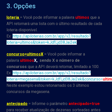
3. Opções
loteria
= Você pode informar a palavra
ultimos
que a
API retornará uma lista com o último resultado de cada
loteria disponível.
Ex:
https://apiloterias.com.br/app/v2/resultado?
loteria=ultimos&token=kJdfLjd38Jai2ek
concurso=ultimos
X
= Você pode informar a
palavra
ultimos
X,
sendo X o número de
concursos
que a API deverá retornar, limitado a 100.
Ex:
https://apiloterias.com.br/app/v2/resultado?
loteria=megasena&token=kJdfLjd38Jai2ek&concurso=
ulti
Neste exemplo estou retonarnado os 3 últimos
concursos da megasena.
antecipado
= Informe o parâmetro
antecipado=true
para receber atualização de dezenas sorteadas antes