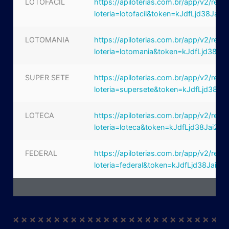
LOTOFÁCIL
https://apiloterias.com.br/app/v2/resu
loteria=lotofacil&token=kJdfLjd38Jai2
LOTOMANIA
https://apiloterias.com.br/app/v2/resu
loteria=lotomania&token=kJdfLjd38Jai
SUPER SETE
https://apiloterias.com.br/app/v2/resu
loteria=supersete&token=kJdfLjd38Jai
LOTECA
https://apiloterias.com.br/app/v2/resu
loteria=loteca&token=kJdfLjd38Jai2ek
FEDERAL
https://apiloterias.com.br/app/v2/resu
loteria=federal&token=kJdfLjd38Jai2e