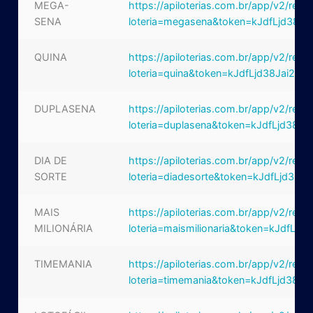
MEGA-
https://apiloterias.com.br/app/v2/resu
SENA
loteria=megasena&token=kJdfLjd38Ja
QUINA
https://apiloterias.com.br/app/v2/resu
loteria=quina&token=kJdfLjd38Jai2ek
DUPLASENA
https://apiloterias.com.br/app/v2/resu
loteria=duplasena&token=kJdfLjd38Ja
DIA DE
https://apiloterias.com.br/app/v2/resu
SORTE
loteria=diadesorte&token=kJdfLjd38Ja
MAIS
https://apiloterias.com.br/app/v2/resu
MILIONÁRIA
loteria=maismilionaria&token=kJdfLjd3
TIMEMANIA
https://apiloterias.com.br/app/v2/resu
loteria=timemania&token=kJdfLjd38Ja